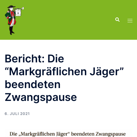
Zum
Inhalt
Suche
springen
Men
ums
Bericht: Die
“Markgräflichen Jäger”
beendeten
Zwangspause
6. JULI 2021