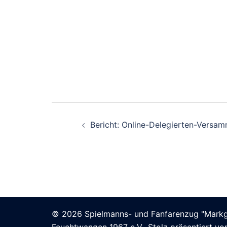
Beitrags-
Bericht: Online-Delegierten-Versa
Navigation
© 2026 Spielmanns- und Fanfarenzug "Markgr
Feuchtwangen 1967 e.V.. Stolz präsentiert v