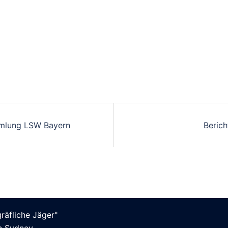
mmlung LSW Bayern
Beric
äfliche Jäger"
on
Sydney