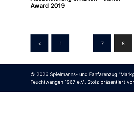
1967
Award 2019
e.V.
Beitragsnavigation
<
1
…
7
8
© 2026 Spielmanns- und Fanfarenzug "Markgr
Feuchtwangen 1967 e.V.. Stolz präsentiert v