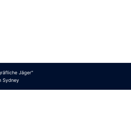
äfliche Jäger"
on
Sydney